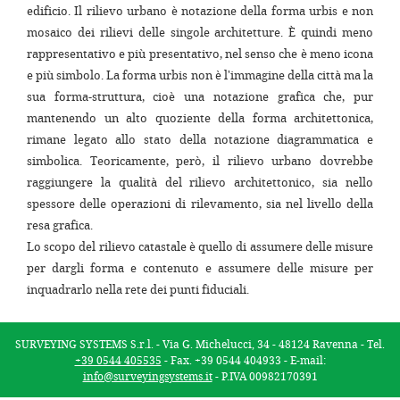
edificio. Il rilievo urbano è notazione della forma urbis e non
mosaico dei rilievi delle singole architetture. È quindi meno
rappresentativo e più presentativo, nel senso che è meno icona
e più simbolo. La forma urbis non è l'immagine della città ma la
sua forma-struttura, cioè una notazione grafica che, pur
mantenendo un alto quoziente della forma architettonica,
rimane legato allo stato della notazione diagrammatica e
simbolica. Teoricamente, però, il rilievo urbano dovrebbe
raggiungere la qualità del rilievo architettonico, sia nello
spessore delle operazioni di rilevamento, sia nel livello della
resa grafica.
Lo scopo del rilievo catastale è quello di assumere delle misure
per dargli forma e contenuto e assumere delle misure per
inquadrarlo nella rete dei punti fiduciali.
SURVEYING SYSTEMS S.r.l. - Via G. Michelucci, 34 - 48124 Ravenna - Tel.
+39 0544 405535
- Fax. +39 0544 404933 - E-mail:
info@surveyingsystems.it
- P.IVA 00982170391